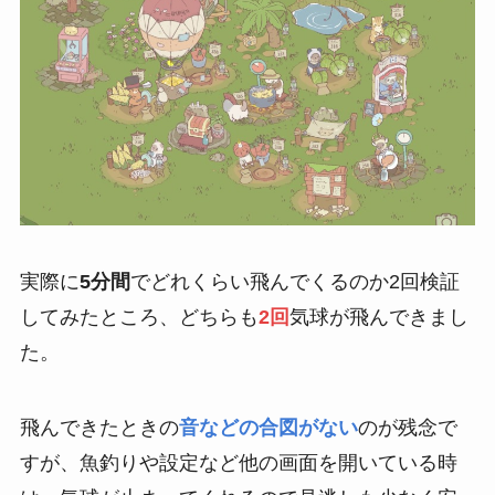
実際に
5分間
でどれくらい飛んでくるのか2回検証
してみたところ、どちらも
2回
気球が飛んできまし
た。
飛んできたときの
音などの合図がない
のが残念で
すが、魚釣りや設定など他の画面を開いている時