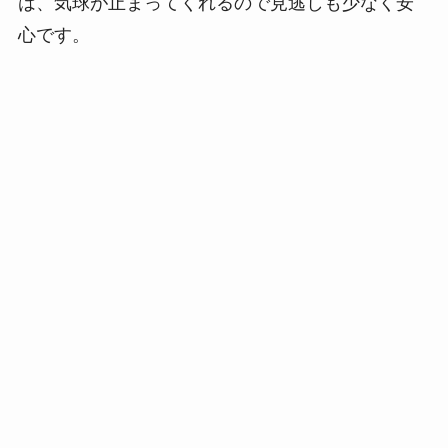
は、気球が止まってくれるので見逃しも少なく安
心です。
気球のマークもとっても可愛いの
で、じっくりみて見てください！
ぶこもり